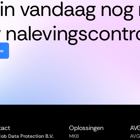
in vandaag nog
 nalevingscontro
mo
tact
Oplossingen
AV
ob Data Protection B.V.
MKB
AVG