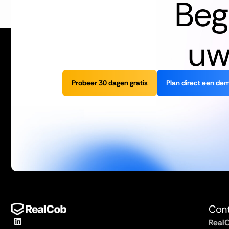
Beg
uw
Probeer 30 dagen gratis
Plan direct een de
Con
RealC